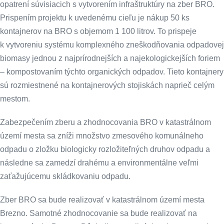
opatrení súvisiacich s vytvorením infraštruktúry na zber BRO.
Prispením projektu k uvedenému cieľu je nákup 50 ks
kontajnerov na BRO s objemom 1 100 litrov. To prispeje
k vytvoreniu systému komplexného zneškodňovania odpadovej
biomasy jednou z najprírodnejších a najekologickejších foriem
– kompostovaním týchto organických odpadov. Tieto kontajnery
sú rozmiestnené na kontajnerových stojiskách naprieč celým
mestom.
Zabezpečením zberu a zhodnocovania BRO v katastrálnom
území mesta sa zníži množstvo zmesového komunálneho
odpadu o zložku biologicky rozložiteľných druhov odpadu a
následne sa zamedzí drahému a environmentálne veľmi
zaťažujúcemu skládkovaniu odpadu.
Zber BRO sa bude realizovať v katastrálnom území mesta
Brezno. Samotné zhodnocovanie sa bude realizovať na