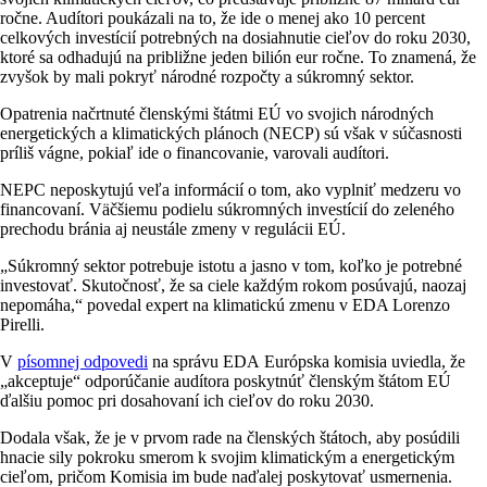
ročne. Audítori poukázali na to, že ide o menej ako 10 percent
celkových investícií potrebných na dosiahnutie cieľov do roku 2030,
ktoré sa odhadujú na približne jeden bilión eur ročne. To znamená, že
zvyšok by mali pokryť národné rozpočty a súkromný sektor.
Opatrenia načrtnuté členskými štátmi EÚ vo svojich národných
energetických a klimatických plánoch (NECP) sú však v súčasnosti
príliš vágne, pokiaľ ide o financovanie, varovali audítori.
NEPC neposkytujú veľa informácií o tom, ako vyplniť medzeru vo
financovaní. Väčšiemu podielu súkromných investícií do zeleného
prechodu bránia aj neustále zmeny v regulácii EÚ.
„Súkromný sektor potrebuje istotu a jasno v tom, koľko je potrebné
investovať. Skutočnosť, že sa ciele každým rokom posúvajú, naozaj
nepomáha,“ povedal expert na klimatickú zmenu v EDA Lorenzo
Pirelli.
V
písomnej odpovedi
na správu EDA Európska komisia uviedla, že
„akceptuje“ odporúčanie audítora poskytnúť členským štátom EÚ
ďalšiu pomoc pri dosahovaní ich cieľov do roku 2030.
Dodala však, že je v prvom rade na členských štátoch, aby posúdili
hnacie sily pokroku smerom k svojim klimatickým a energetickým
cieľom, pričom Komisia im bude naďalej poskytovať usmernenia.