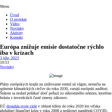
Menu
Úvod
O projekte
Video
Novinky
Aktivity
Kontakt
Európa znižuje emisie dostatočne rýchlo
iba v krízach
3 júla, 2023
10:53
Novinky
Plány európskych krajín na znižovanie emisií sú vágne, nestačia na
splnenie klimatických cieľov do roku 2030, varujú európski audítori.
Štátom sa nedarí prilákať dosť peňazí zo súkromného sektora, ktorému
bránia v investíciách časté zmeny zákonov.
EÚ
dosiahla svoje ciele
v oblasti klímy do roku 2020 len vďaka
globálnej finančnej kríze v roku 2008 a nedávnej pandémii COVID-