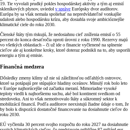
19. Tie vyvolali prudký pokles hospodárskej aktivity a tým aj emisií
skleníkových plynov, uviedol
v správe
Európsky dvor audítorov.
Európa by sa však nemala spoliehať na nepredvídateľné vonkajšie
udalosti alebo hospodársku krízu, aby dosiahla svoje ambicióznejšie
klimatické ciele do roku 2030.
Členské štáty tým riskujú, že nedosiahnu cieľ zníženia emisií o 55
percent do konca desaťročia oproti úrovni z roku 1990. Rezervy majú
vo všetkých oblastiach – či už ide o financie vyčlenené na splnenie
cieľov ale aj konkrétne kroky, ktoré doteraz podnikli na to, aby usporili
energiu a tým aj emisie.
Finančná medzera
Dôsledky zmeny klímy už nie sú záležitosťou odľahlých ostrovov,
ktoré sa potápajú pre stúpajúce hladiny oceánov. Minulý rok bolo leto
v Európe najhorúcejšie od začiatku meraní. Mimoriadne vysoké
teploty viedli k najhoršiemu suchu, aké bol kontinent svedkom od
stredoveku. Ani to však nemotivovalo štáty a súkromný sektor k
mobilizácií financií. Podľa audítorov neexistujú žiadne údaje o tom, že
by bolo k dispozícii dostatočné financovanie na dosiahnutie cieľov do
roku 2030.
EÚ vyčlenila 30 percent svojho rozpočtu do roku 2027 na dosiahnutie
svojich klimatických cieľov, čo predstavuje približne 87 miliárd eur