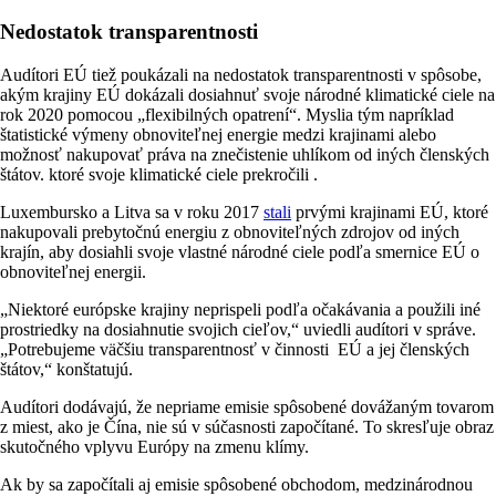
Nedostatok transparentnosti
Audítori EÚ tiež poukázali na nedostatok transparentnosti v spôsobe,
akým krajiny EÚ dokázali dosiahnuť svoje národné klimatické ciele na
rok 2020 pomocou „flexibilných opatrení“. Myslia tým napríklad
štatistické výmeny obnoviteľnej energie medzi krajinami alebo
možnosť nakupovať práva na znečistenie uhlíkom od iných členských
štátov. ktoré svoje klimatické ciele prekročili .
Luxembursko a Litva sa v roku 2017
stali
prvými krajinami EÚ, ktoré
nakupovali prebytočnú energiu z obnoviteľných zdrojov od iných
krajín, aby dosiahli svoje vlastné národné ciele podľa smernice EÚ o
obnoviteľnej energii.
„Niektoré európske krajiny neprispeli podľa očakávania a použili iné
prostriedky na dosiahnutie svojich cieľov,“ uviedli audítori v správe.
„Potrebujeme väčšiu transparentnosť v činnosti EÚ a jej členských
štátov,“ konštatujú.
Audítori dodávajú, že nepriame emisie spôsobené dovážaným tovarom
z miest, ako je Čína, nie sú v súčasnosti započítané. To skresľuje obraz
skutočného vplyvu Európy na zmenu klímy.
Ak by sa započítali aj emisie spôsobené obchodom, medzinárodnou