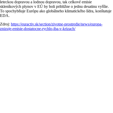
leteckou dopravou a lodnou dopravou, tak celkové emisie
skleníkových plynov v EÚ by boli približne o jednu desatinu vyššie.
To spochybňuje Európu ako globálneho klimatického lídra, konštatuje
EDA.
Zdroj:
https://euractiv.sk/section/zivotne-prostredie/news/europa-
znizuje-emisie-dostatocne-rychlo-iba-v-krizach/