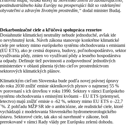
cestovnú mapu, vďaka ktorej sa Slovensko zmení zo zaostávajúceho,
postindustriálneho kúta Európy na prosperujúci štát so vzdelanými
obyvateľmi a zdravým životným prostredím,“
dodal minister Budaj.
Dekarbonizačné ciele a kľúčová spolupráca rezortov
Dosiahnutie klimatickej neutrality nebude jednoduché, avšak ide
o nevyhnutný krok. Návrh zákona stanovuje konkrétne klimatické
ciele pre sektory mimo európskeho systému obchodovania s emisiami
(EÚ ETS), ako je cestná doprava, budovy, poľnohospodárstvo, sektor
využívania pôdy, zmien vo využívaní pôdy a lesného hospodárstva
a odpady. Definuje tiež povinnosti a zodpovednosť jednotlivých
ministerstiev v oblasti plnenia týchto cieľov prostredníctvom
sektorových klimatických plánov.
Klimatickým cieľom Slovenska bude podľa novej právnej úpravy
do roku 2030 znížiť emisie skleníkových plynov o najmenej 55 %
v porovnaní s ich úrovňou v roku 1990. Sektory v rámci Európskeho
systému obchodovania s emisnými kvótami – EU ETS (priemysel,
letectvo) majú znížiť emisie o -62 %, sektory mimo EU ETS o -22,7
´%. Z pohľadu MŽP SR ide o ambiciózne, ale realistické ciele, ktoré
vychádzajú z modelovania Slovenského hydrometeorologického
ústavu. Sektorové ciele, tak ako sú navrhnuté v zákone, boli
prerokované v rámci Rady vlády pre Európsku zelenú dohodu.