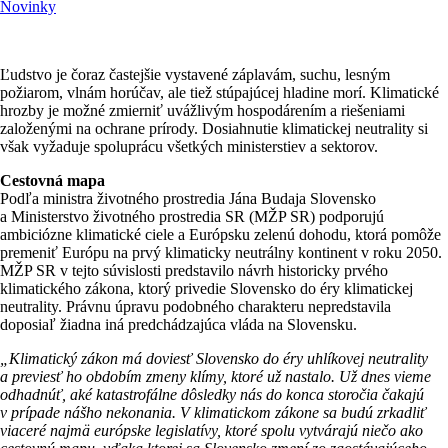
Novinky
Ľudstvo je čoraz častejšie vystavené záplavám, suchu, lesným
požiarom, vlnám horúčav, ale tiež stúpajúcej hladine morí. Klimatické
hrozby je možné zmierniť uvážlivým hospodárením a riešeniami
založenými na ochrane prírody. Dosiahnutie klimatickej neutrality si
však vyžaduje spoluprácu všetkých ministerstiev a sektorov.
Cestovná mapa
Podľa ministra životného prostredia Jána Budaja Slovensko
a Ministerstvo životného prostredia SR (MŽP SR) podporujú
ambiciózne klimatické ciele a Európsku zelenú dohodu, ktorá pomôže
premeniť Európu na prvý klimaticky neutrálny kontinent v roku 2050.
MŽP SR v tejto súvislosti predstavilo návrh historicky prvého
klimatického zákona, ktorý privedie Slovensko do éry klimatickej
neutrality. Právnu úpravu podobného charakteru nepredstavila
doposiaľ žiadna iná predchádzajúca vláda na Slovensku.
„Klimatický zákon má doviesť Slovensko do éry uhlíkovej neutrality
a previesť ho obdobím zmeny klímy, ktoré už nastalo. Už dnes vieme
odhadnúť, aké katastrofálne dôsledky nás do konca storočia čakajú
v prípade nášho nekonania. V klimatickom zákone sa budú zrkadliť
viaceré najmä európske legislatívy, ktoré spolu vytvárajú niečo ako