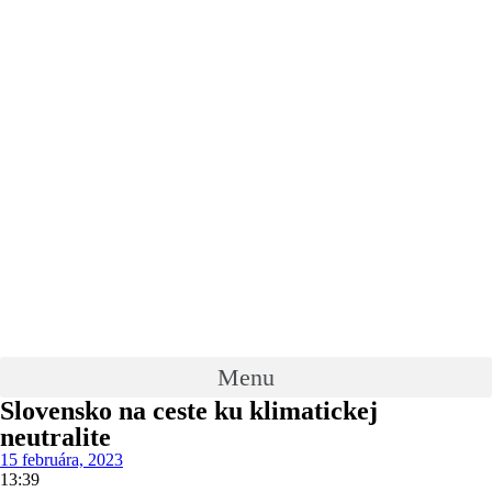
Skip
to
content
Menu
Slovensko na ceste ku klimatickej
neutralite
15 februára, 2023
13:39