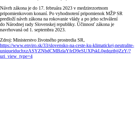
Návrh zákona je do 17. februára 2023 v medzirezortnom
pripomienkovom konaní. Po vyhodnotení pripomienok MŽP SR
predloží návrh zákona na rokovanie vlády a po jeho schválení
do Národnej rady Slovenskej republiky. Účinnosť zákona je
navrhovaná od 1. septembra 2023.
Zdroj: Ministerstvo životného prostredia SR,
https://www.enviro.sk/33/slovensko-na-ceste-ku-klimatickej-neutralite-
uniqueiduchxzASYZNbdCMBzlaYfeD9eSUXPskL0gdqzthjjZzY/?
uri_view_type=4