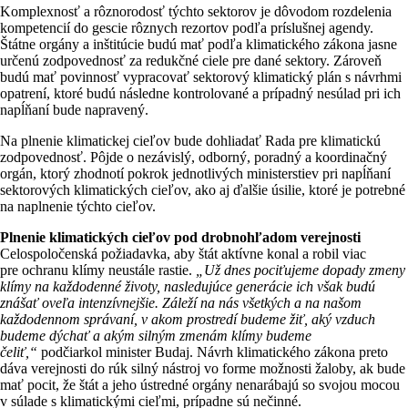
Komplexnosť a rôznorodosť týchto sektorov je dôvodom rozdelenia
kompetencií do gescie rôznych rezortov podľa príslušnej agendy.
Štátne orgány a inštitúcie budú mať podľa klimatického zákona jasne
určenú zodpovednosť za redukčné ciele pre dané sektory. Zároveň
budú mať povinnosť vypracovať sektorový klimatický plán s návrhmi
opatrení, ktoré budú následne kontrolované a prípadný nesúlad pri ich
napĺňaní bude napravený.
Na plnenie klimatickej cieľov bude dohliadať Rada pre klimatickú
zodpovednosť. Pôjde o nezávislý, odborný, poradný a koordinačný
orgán, ktorý zhodnotí pokrok jednotlivých ministerstiev pri napĺňaní
sektorových klimatických cieľov, ako aj ďalšie úsilie, ktoré je potrebné
na naplnenie týchto cieľov.
Plnenie klimatických cieľov pod drobnohľadom verejnosti
Celospoločenská požiadavka, aby štát aktívne konal a robil viac
pre ochranu klímy neustále rastie.
„Už dnes pociťujeme dopady zmeny
klímy na každodenné životy, nasledujúce generácie ich však budú
znášať oveľa intenzívnejšie. Záleží na nás všetkých a na našom
každodennom správaní, v akom prostredí budeme žiť, aký vzduch
budeme dýchať a akým silným zmenám klímy budeme
čeliť,“
podčiarkol minister Budaj. Návrh klimatického zákona preto
dáva verejnosti do rúk silný nástroj vo forme možnosti žaloby, ak bude
mať pocit, že štát a jeho ústredné orgány nenarábajú so svojou mocou
v súlade s klimatickými cieľmi, prípadne sú nečinné.