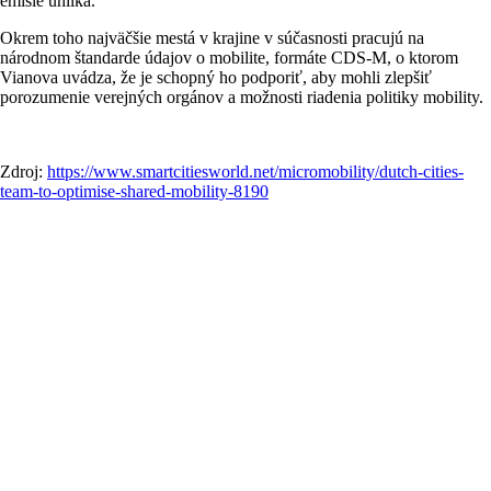
emisie uhlíka.
Okrem toho najväčšie mestá v krajine v súčasnosti pracujú na
národnom štandarde údajov o mobilite, formáte CDS-M, o ktorom
Vianova uvádza, že je schopný ho podporiť, aby mohli zlepšiť
porozumenie verejných orgánov a možnosti riadenia politiky mobility.
Zdroj:
https://www.smartcitiesworld.net/micromobility/dutch-cities-
team-to-optimise-shared-mobility-8190