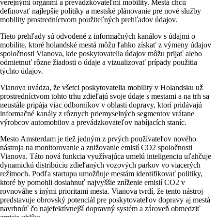
verejnými orgánmi a prevádzkovateľmi mobility. Mestá chcú
definovať najlepšie politiky a mestské plánovanie pre nové služby
mobility prostredníctvom použiteľných prehľadov údajov.
Tieto prehľady sú odvodené z informačných kanálov s údajmi o
mobilite, ktoré holandské mestá môžu ľahko získať z výmeny údajov
spoločnosti Vianova, kde poskytovatelia údajov môžu prijať alebo
odmietnuť rôzne žiadosti o údaje a vizualizovať prípady použitia
týchto údajov.
Vianova uvádza, že všetci poskytovatelia mobility v Holandsku už
prostredníctvom tohto trhu zdieľajú svoje údaje s mestami a na trh sa
neustále pripája viac odborníkov v oblasti dopravy, ktorí pridávajú
informačné kanály z rôznych priemyselných segmentov vrátane
výrobcov automobilov a prevádzkovateľov nabíjacích staníc.
Mesto Amsterdam je tiež jedným z prvých používateľov nového
nástroja na monitorovanie a znižovanie emisií CO2 spoločnosti
Vianova. Táto nová funkcia využívajúca umelú inteligenciu uľahčuje
dynamickú distribúciu zdieľaných vozových parkov vo viacerých
režimoch. Podľa startupu umožňuje mestám identifikovať politiky,
ktoré by pomohli dosiahnuť najvyššie zníženie emisií CO2 v
rovnováhe s inými prioritami mesta. Vianova tvrdí, že tento nástroj
predstavuje obrovský potenciál pre poskytovateľov dopravy aj mestá
navrhnúť čo najefektívnejší dopravný systém a zároveň obmedziť