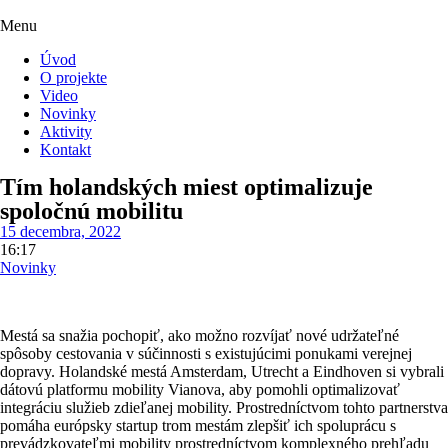
Menu
Úvod
O projekte
Video
Novinky
Aktivity
Kontakt
Tím holandských miest optimalizuje
spoločnú mobilitu
15 decembra, 2022
16:17
Novinky
Mestá sa snažia pochopiť, ako možno rozvíjať nové udržateľné
spôsoby cestovania v súčinnosti s existujúcimi ponukami verejnej
dopravy. Holandské mestá Amsterdam, Utrecht a Eindhoven si vybrali
dátovú platformu mobility Vianova, aby pomohli optimalizovať
integráciu služieb zdieľanej mobility. Prostredníctvom tohto partnerstva
pomáha európsky startup trom mestám zlepšiť ich spoluprácu s
prevádzkovateľmi mobility prostredníctvom komplexného prehľadu