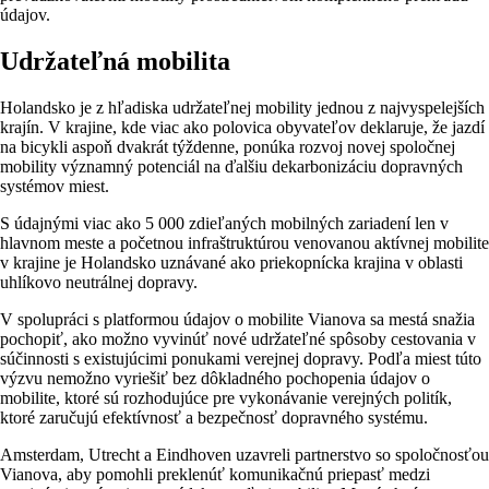
údajov.
Udržateľná mobilita
Holandsko je z hľadiska udržateľnej mobility jednou z najvyspelejších
krajín. V krajine, kde viac ako polovica obyvateľov deklaruje, že jazdí
na bicykli aspoň dvakrát týždenne, ponúka rozvoj novej spoločnej
mobility významný potenciál na ďalšiu dekarbonizáciu dopravných
systémov miest.
S údajnými viac ako 5 000 zdieľaných mobilných zariadení len v
hlavnom meste a početnou infraštruktúrou venovanou aktívnej mobilite
v krajine je Holandsko uznávané ako priekopnícka krajina v oblasti
uhlíkovo neutrálnej dopravy.
V spolupráci s platformou údajov o mobilite Vianova sa mestá snažia
pochopiť, ako možno vyvinúť nové udržateľné spôsoby cestovania v
súčinnosti s existujúcimi ponukami verejnej dopravy. Podľa miest túto
výzvu nemožno vyriešiť bez dôkladného pochopenia údajov o
mobilite, ktoré sú rozhodujúce pre vykonávanie verejných politík,
ktoré zaručujú efektívnosť a bezpečnosť dopravného systému.
Amsterdam, Utrecht a Eindhoven uzavreli partnerstvo so spoločnosťou
Vianova, aby pomohli preklenúť komunikačnú priepasť medzi